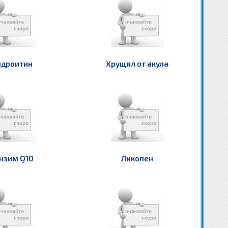
ндроитин
Хрущял от акула
нзим Q10
Ликопен