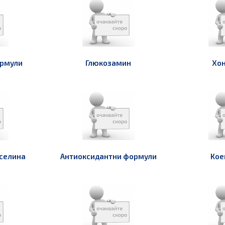
ормули
Глюкозамин
Хо
селина
Антиоксидантни формули
Кое