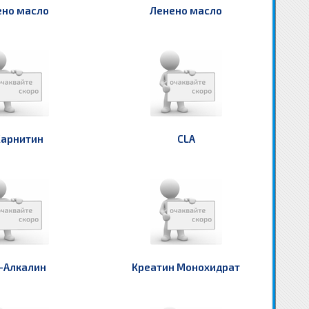
ено масло
Ленено масло
Карнитин
CLA
-Алкалин
Креатин Монохидрат