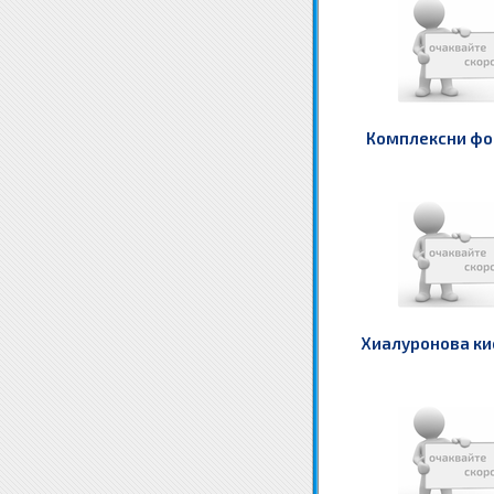
Комплексни ф
Хиалуронова ки