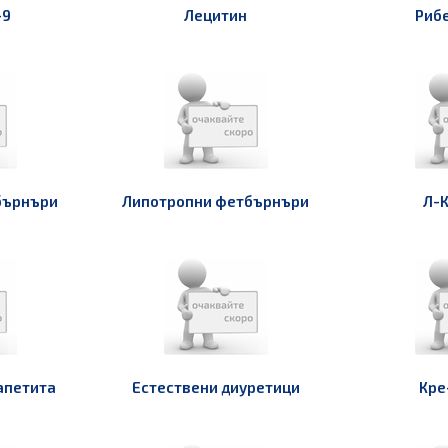
-9
Лецитин
Риб
бърнъри
Липотропни фетбърнъри
Л-
 апетита
Естествени диуретици
Кре