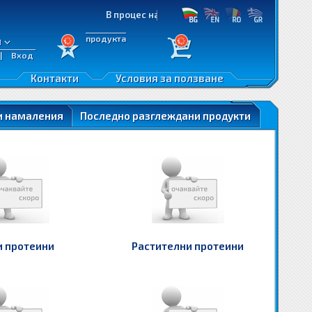
В процес на разработка!
продукта
л
|
Вход
Контакти
Условия за ползване
и намаления
Последно разглеждани продукти
и протеини
Растителни протеини