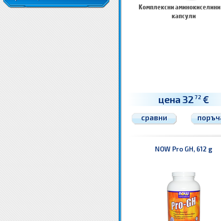
Комплексни аминокиселини
капсули
цена 32
€
72
сравни
поръч
NOW Pro GH, 612 g