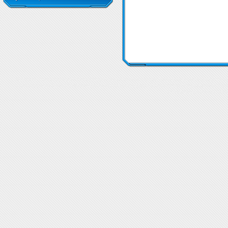
Хормоно-стимулиращи Стимулатори на растежния хормон
Хормоно-стимулиращи Стим
стимулиращи
Цени Стимулатори на растежния хормон
Стимулатори на растежния хор
Стимулатори на растежн